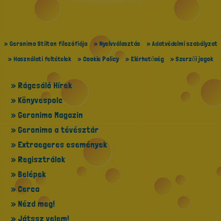
» Geronimo Stilton filozófiája
» Nyelvválasztás
» Adatvédelmi szabályzat
» Használati feltételek
» Cookie Policy
» Elérhetőség
» Szerzői jogok
» Rágcsáló Hírek
» Könyvespolc
» Geronimo Magazin
» Geronimo a tévésztár
» Extraegeres események
» Regisztrálok
» Belépek
» Cerca
» Nézd meg!
» Játssz velem!