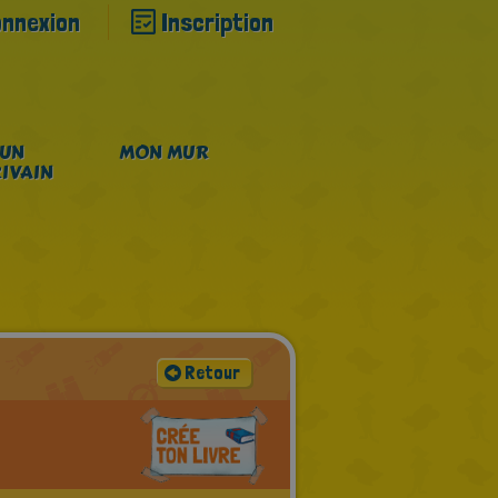
onnexion
Inscription
 UN
MON MUR
IVAIN
Retour