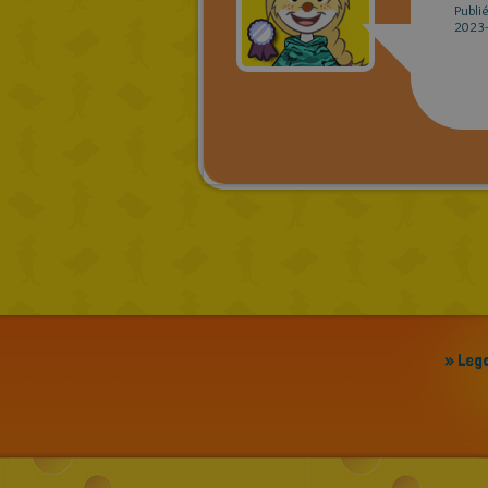
Publi
2023-
» Leg