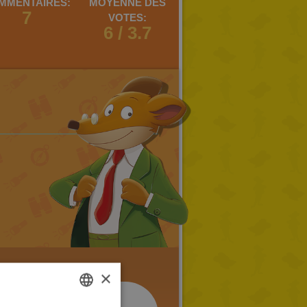
MMENTAIRES:
MOYENNE DES
7
VOTES:
6 / 3.7
×