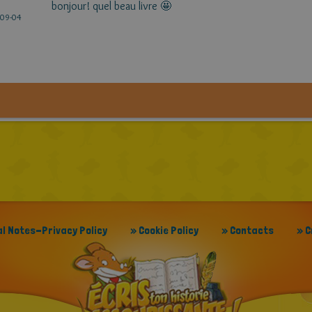
bonjour! quel beau livre 🤩
é
09-04
al Notes-Privacy Policy
» Cookie Policy
» Contacts
» C