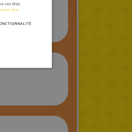
tre site Web,
ITALIAN
savoir plus
ENGLISH
ONCTIONNALITÉ
FRENCH
GERMAN
SPANISH
LITHUANIAN
HUNGARIAN
PORTUGUESE
TURKISH
GREEK
RUSSIAN
DUTCH
CATALAN