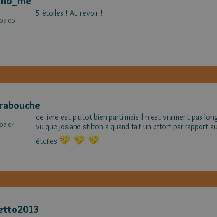
pino_me
5 ètoiles ! Au revoir !
é
09-05
arabouche
ce livre est plutot bien parti mais il n'est vraiment pas lon
é
09-04
vu que josiane stilton a quand fait un effort par rapport 
étoiles
etto2013