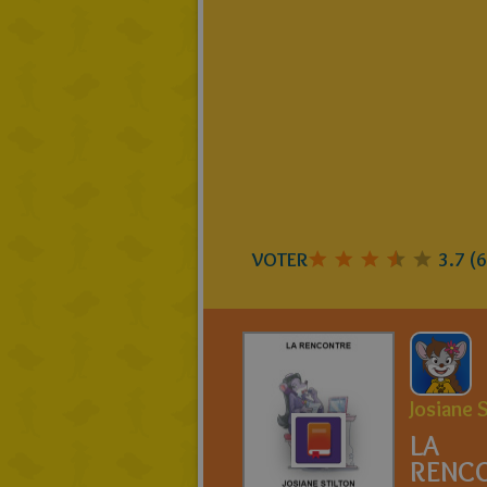
VOTER
3.7
(
6
Josiane 
LA
RENC