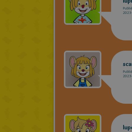
lu
Publi
2023-
sc
Publi
2023-
lup