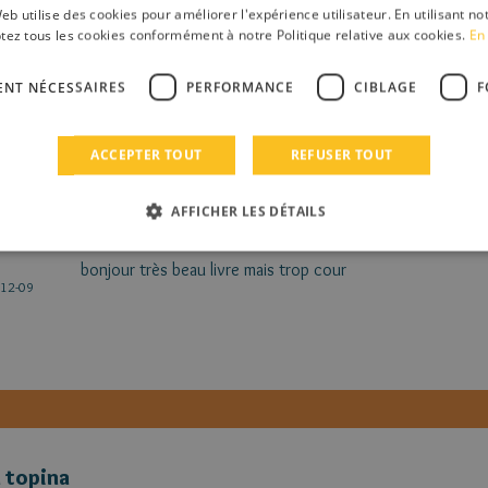
una67
eb utilise des cookies pour améliorer l'expérience utilisateur. En utilisant no
je te m'est 3 étoile
tez tous les cookies conformément à notre Politique relative aux cookies.
En 
é
12-09
ENT NÉCESSAIRES
PERFORMANCE
CIBLAGE
F
signé ambre
ACCEPTER TOUT
REFUSER TOUT
AFFICHER LES DÉTAILS
una67
bonjour très beau livre mais trop cour
é
12-09
 topina