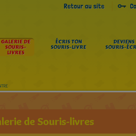
Retour au site
C
GALERIE DE
ÉCRIS TON
DEVIENS
SOURIS-
SOURIS-LIVRE
SOURIS-ÉCR
LIVRES
NTRE
lerie de Souris-livres