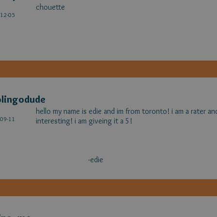
chouette
é
12-05
olingodude
hello my name is edie and im from toronto! i am a rater an
é
09-11
interesting! i am giveing it a 5!
-edie