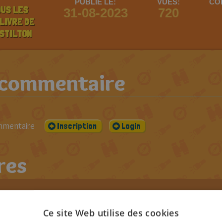
PUBLIÉ LE:
VUES:
CO
OUS LES
31-08-2023
720
LIVRE DE
 STILTON
 commentaire
ommentaire
Inscription
Login
res
Ce site Web utilise des cookies