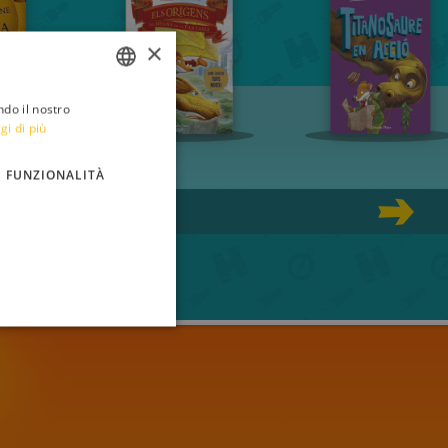
×
ndo il nostro
ITALIAN
gi di più
ENGLISH
FUNZIONALITÀ
FRENCH
GERMAN
SPANISH
LITHUANIAN
HUNGARIAN
PORTUGUESE
TURKISH
GREEK
RUSSIAN