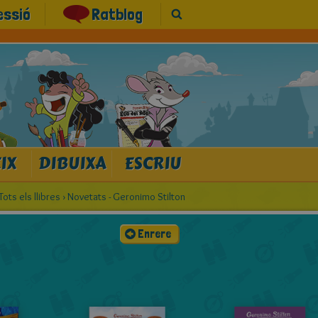
essió
Ratblog
IX
DIBUIXA
ESCRIU
Tots els llibres
›
Novetats - Geronimo Stilton
Enrere