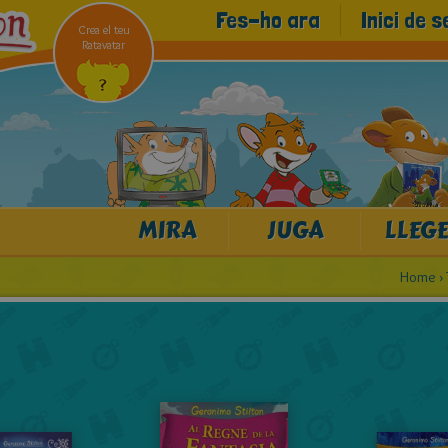
Fes-ho ara
Inici de s
Crea el teu
Ratavatar
MIRA
JUGA
LLEGE
Home
›