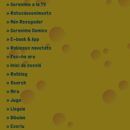
» Geronimo a la TV
» Ratesdeveniments
» Món Rosegador
» Geronimo Comics
» E-book & App
» Rabioses novetats
» Fes-ho ara
» Inici de sessió
» Ratblog
» Search
» Mira
» Juga
» Llegeix
» Dibuixa
» Escriu