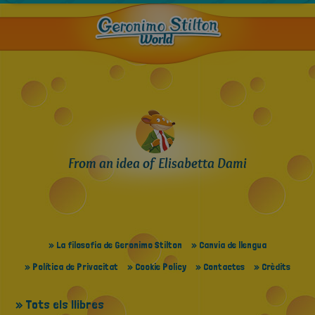
From an idea of Elisabetta Dami
» La filosofia de Geronimo Stilton
» Canvia de llengua
» Política de Privacitat
» Cookie Policy
» Contactes
» Crèdits
» Tots els llibres