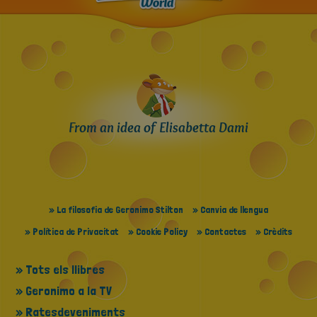
From an idea of Elisabetta Dami
» La filosofia de Geronimo Stilton
» Canvia de llengua
» Política de Privacitat
» Cookie Policy
» Contactes
» Crèdits
» Tots els llibres
» Geronimo a la TV
» Ratesdeveniments