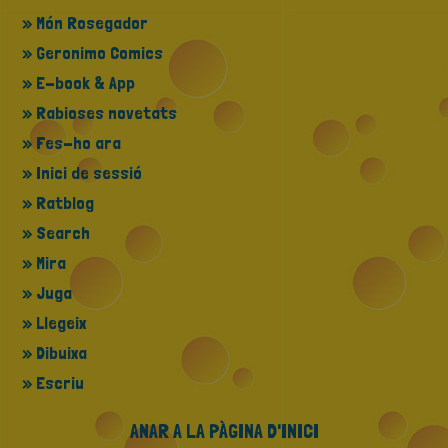
» Món Rosegador
» Geronimo Comics
» E-book & App
» Rabioses novetats
» Fes-ho ara
» Inici de sessió
» Ratblog
» Search
» Mira
» Juga
» Llegeix
» Dibuixa
» Escriu
ANAR A LA PÀGINA D'INICI