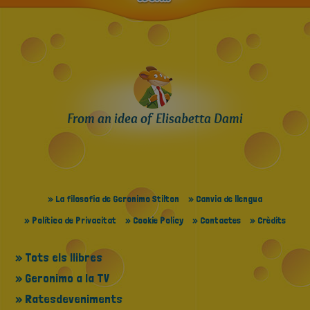
From an idea of Elisabetta Dami
» La filosofia de Geronimo Stilton
» Canvia de llengua
» Política de Privacitat
» Cookie Policy
» Contactes
» Crèdits
» Tots els llibres
» Geronimo a la TV
» Ratesdeveniments