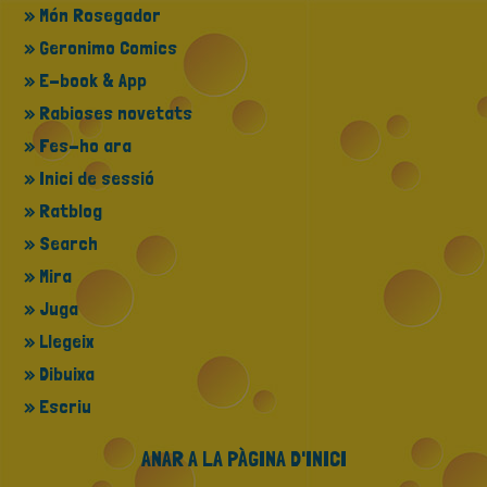
» Món Rosegador
» Geronimo Comics
» E-book & App
» Rabioses novetats
» Fes-ho ara
» Inici de sessió
» Ratblog
» Search
» Mira
» Juga
» Llegeix
» Dibuixa
» Escriu
ANAR A LA PÀGINA D'INICI