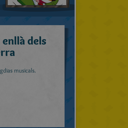
enllà dels
erra
igdias musicals.