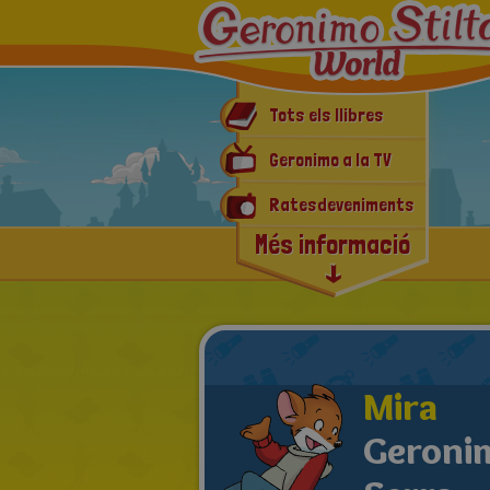
Tots els llibres
Geronimo a la TV
Ratesdeveniments
Més informació
Món Rosegador
Geronimo Comics
E-book & App
Rabioses novetats
Mira
Geronim