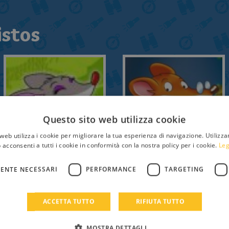
istos
Questo sito web utilizza cookie
web utilizza i cookie per migliorare la tua esperienza di navigazione. Utilizza
 acconsenti a tutti i cookie in conformità con la nostra policy per i cookie.
Leg
Geronimo Stilton 1/2
Geronimo Stilton, El
ENTE NECESSARI
PERFORMANCE
TARGETING
Musical del Regne de la
Fantasia
11136
9178
ACCETTA TUTTO
RIFIUTA TUTTO
MOSTRA DETTAGLI