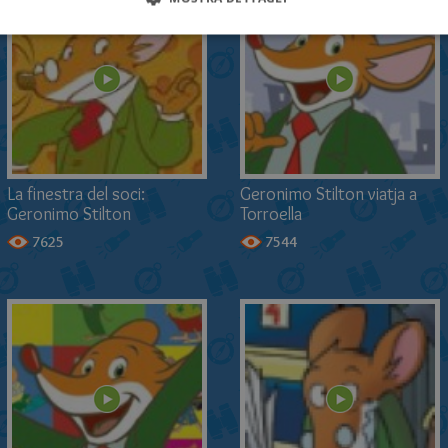
La finestra del soci:
Geronimo Stilton viatja a
Geronimo Stilton
Torroella
7625
7544