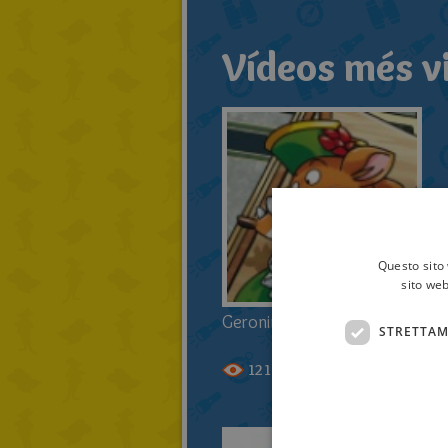
Vídeos més v
Questo sito 
sito web
Geronimo Stilton 2/2
STRETTAM
12133