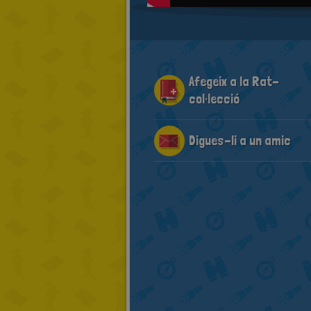
Afegeix a la Rat-
col·lecció
Digues-li a un amic