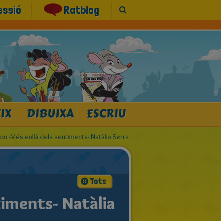
essió
Ratblog
IX
DIBUIXA
ESCRIU
on -Més enllà dels sentiments- Natàlia Serra
Tots
timents- Natàlia