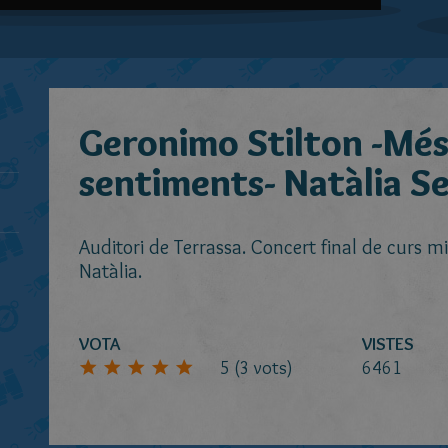
Geronimo Stilton -Més 
sentiments- Natàlia S
Auditori de Terrassa. Concert final de curs m
Natàlia.
VOTA
VISTES
5
(
3
vots)
6461