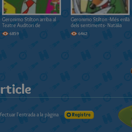
Geronimo Stilton arriba al
Geronimo Stilton -Més enllà
Teatre Auditori de
dels sentiments- Natàlia
Granollers
Serra
6859
6462
rticle
fectuar l'entrada a la pàgina
Registre