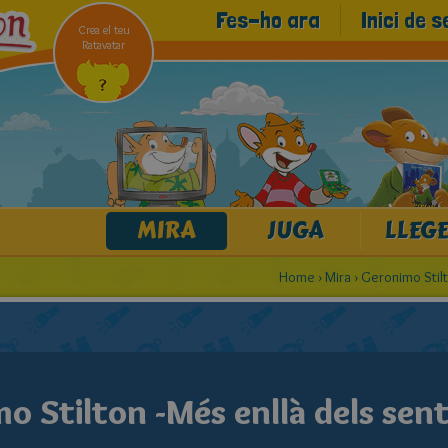
Fes-ho ara
Inici de s
Crea el teu
Ratavatar
MIRA
JUGA
LLEGE
Home
›
Mira
›
Geronimo Stilt
o Stilton -Més enllà dels sen