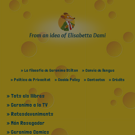
From an idea of Elisabetta Dami
» La filosofia de Geronimo Stilton
» Canvia de llengua
» Política de Privacitat
» Cookie Policy
» Contactes
» Crèdits
» Tots els llibres
» Geronimo a la TV
» Ratesdeveniments
» Món Rosegador
» Geronimo Comics