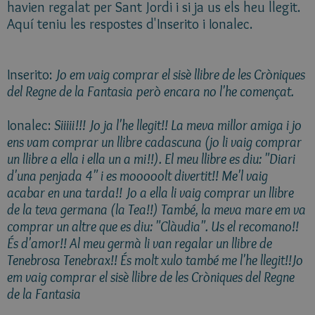
havien regalat per Sant Jordi i si ja us els heu llegit.
Aquí teniu les respostes d'Inserito i Ionalec.
Inserito:
Jo em vaig comprar el sisè llibre de les Cròniques
del Regne de la Fantasia
però encara no l'he començat.
Ionalec:
Siiiii!!! Jo ja l'he llegit!! La meva millor amiga i jo
ens vam comprar un llibre cadascuna (jo li vaig comprar
un llibre a ella i ella un a mi!!). El meu llibre es diu: "Diari
d'una penjada 4" i es mooooolt divertit!! Me'l vaig
acabar en una tarda!! Jo a ella li vaig comprar un llibre
de la teva germana (la Tea!!) També, la meva mare em va
comprar un altre que es diu: "Clàudia". Us el recomano!!
És d'amor!! Al meu germà li van regalar un llibre de
Tenebrosa Tenebrax!! És molt xulo també me l'he llegit!!Jo
em vaig comprar el sisè llibre de les Cròniques del Regne
de la Fantasia