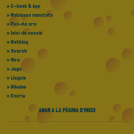
» E-book & App
» Rabioses novetats
» Fes-ho ara
» Inici de sessió
» Ratblog
» Search
» Mira
» Juga
» Llegeix
» Dibuixa
» Escriu
ANAR A LA PÀGINA D'INICI