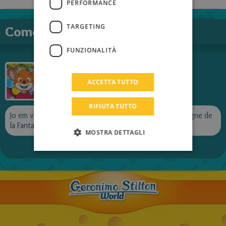
PERFORMANCE
HUNGARIAN
PORTUGUESE
TARGETING
Comentaris
TURKISH
FUNZIONALITÀ
GREEK
Alrat
RUSSIAN
Publicat el
2013-05-10
ACCETTA TUTTO
DUTCH
RIFIUTA TUTTO
CATALAN
Jo em vaig comprar el sisè llibre de les Cròniques del Regne de
la Fantasia però encara no l'he començat.
MOSTRA DETTAGLI