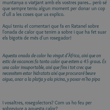
muntanya o viatjant amb els vostres pares... però sé
que sempre teniu algun moment per donar un cop
d'ull a les coses que us explico.
Aquí teniu el comentari que fa en Ratanel sobre
l'onada de calor que tenim a sobre i que ha fet suar
els bigotis de més d'un rosegador!
Aquesta onada de calor ha vingut d'Àfrica, així que on
estic de vacances fa tanta calor que estem a 45 graus. És
una calor insuportable, així que fins i tot crec que
necessitem estar hidratats així que procuraré beure
aigua, anar a la platja y ala picina, y pasar-m'ho pipa
I vosaltres, rosegolectors? Com us ho feu per
sobreviure a aquesta calor?