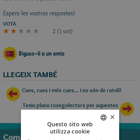
Espero les vostres respostes!
VOTA
2
(
1
vot)
Digues-li a un amic
LLEGEIX TAMBÉ
Cues, cues i més cues... i no són de ratolí!
Teniu plans rosegolectors per aquestes
vacances?
×
Questo sito web
utilizza cookie
ITALIAN
Comentaris