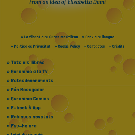
From an idea of Elisabetta Dami
» La filosofia de Geronimo Stilton
» Canvia de llengua
» Política de Privacitat
» Cookie Policy
» Contactes
» Crèdits
» Tots els llibres
» Geronimo a la TV
» Ratesdeveniments
» Món Rosegador
» Geronimo Comics
» E-book & App
» Rabioses novetats
» Fes-ho ara
» Inici de sessió