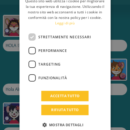
Questo sito web utilizza i cookie per migliorare
ENGLISH
la tua esperienza di navigazione. Utilizzando il
nostro sito web acconsenti a tutti i cookie in
FRENCH
conformità con la nostra policy per i cookie.
RatiCarme
Leggi di più
GERMAN
Publicat el
2013-09-03
SPANISH
STRETTAMENTE NECESSARI
LITHUANIAN
HOLA !!!!!!!!!!!!!!!!!!!!!!!!!!!!!!!!!!!!!!!!!!!!!!!!!!!!!!!!!!
PERFORMANCE
HUNGARIAN
EsterN
PORTUGUESE
TARGETING
Publicat el
2013-08-30
TURKISH
FUNZIONALITÀ
GREEK
Hola Alrat, hola Rat Lluïsa!!
RUSSIAN
ACCETTA TUTTO
DUTCH
Rat Lluïsa
RIFIUTA TUTTO
CATALAN
Publicat el
2013-08-20
MOSTRA DETTAGLI