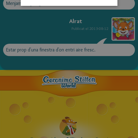
Menjarme algun gelat i no correr molt.
Alrat
Publicat el
2013-08-12
Estar prop d'una finestra d'on entri aire fresc.