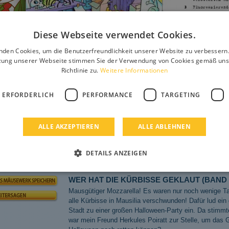
Diese Webseite verwendet Cookies.
nden Cookies, um die Benutzerfreundlichkeit unserer Website zu verbessern.
zung unserer Webseite stimmen Sie der Verwendung von Cookies gemäß uns
Richtlinie zu.
Weitere Informationen
 ERFORDERLICH
PERFORMANCE
TARGETING
ALLE AKZEPTIEREN
ALLE ABLEHNEN
<
5
6
7
8
>
DETAILS ANZEIGEN
WER HAT DIE KÜRBISSE GEKLAUT (BAND 
Mausgütiger Mozzarella! Es waren nur noch wenige Ta
alle Kürbisse in Mausilia verschwunden! Dafür lud e
Stadt zu einer großen Halloween-Party ein. Da stimmt
war mein Freund Herkules Poiratt zur Stelle, um das 