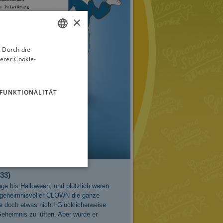
×
 Durch die
ITALIAN
erer Cookie-
ENGLISH
FRENCH
FUNKTIONALITÄT
GERMAN
SPANISH
LITHUANIAN
HUNGARIAN
PORTUGUESE
33)
TURKISH
ge bis Halloween, und plötzlich waren
in geheimnisvoller CLOWN die ganze
GREEK
e doch etwas nicht! Glücklicherweise
Geheimnis zu lüften. Aber würde er
RUSSIAN