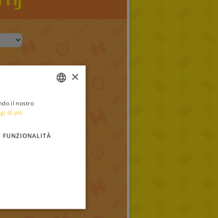
×
ndo il nostro
ITALIAN
gi di più
ENGLISH
FUNZIONALITÀ
FRENCH
GERMAN
SPANISH
LITHUANIAN
HUNGARIAN