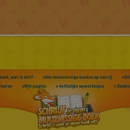
 boek, wat is dat?
»Alle muizenissige boeken op een rij
»Sch
orharen
»Mijn pagina
» Wettelijke opmerkingen
» Cookie