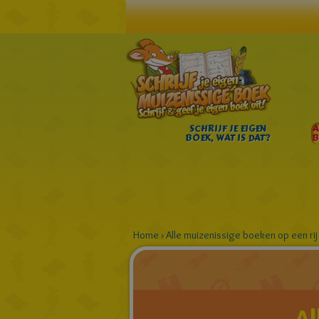
SCHRIJF JE EIGEN
A
BOEK, WAT IS DAT?
B
Home
›
Alle muizenissige boeken op een rij
Al