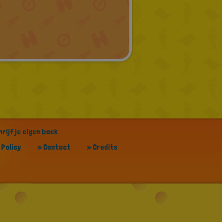
PORTUGUESE
TURKISH
GREEK
RUSSIAN
DUTCH
CATALAN
rijf je eigen boek
 Policy
» Contact
» Credits