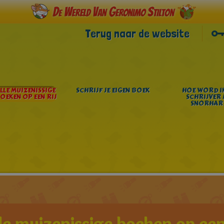
Terug naar de website
LLE MUIZENISSIGE
SCHRIJF JE EIGEN BOEK
HOE WORD IK
OEKEN OP EEN RIJ
SCHRIJVER 
SNORHAR
le muizenissige boeken op een 