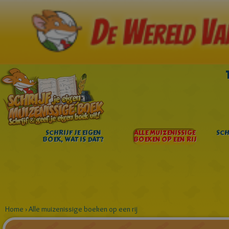
SCHRIJF JE EIGEN
ALLE MUIZENISSIGE
SCH
BOEK, WAT IS DAT?
BOEKEN OP EEN RIJ
Home
›
Alle muizenissige boeken op een rij