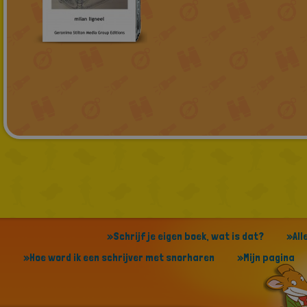
»Schrijf je eigen boek, wat is dat?
»All
»Hoe word ik een schrijver met snorharen
»Mijn pagina