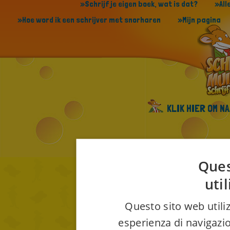
»Schrijf je eigen boek, wat is dat?
»All
»Hoe word ik een schrijver met snorharen
»Mijn pagina
KLIK HIER OM N
Ques
uti
Questo sito web utiliz
esperienza di navigazio