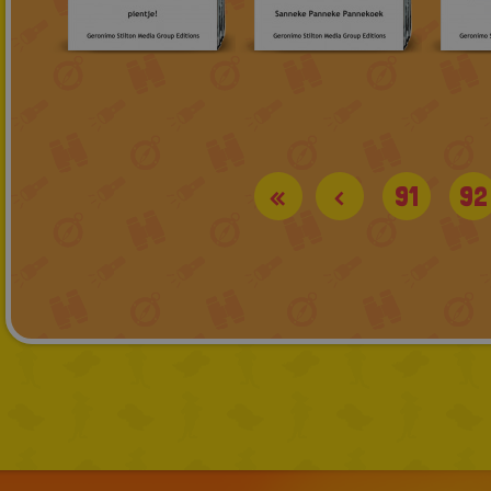
«
<
91
92