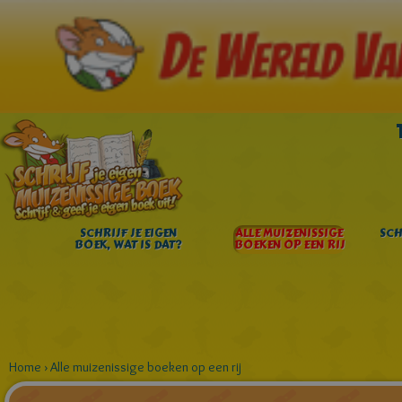
SCHRIJF JE EIGEN
ALLE MUIZENISSIGE
SCH
BOEK, WAT IS DAT?
BOEKEN OP EEN RIJ
Home
›
Alle muizenissige boeken op een rij