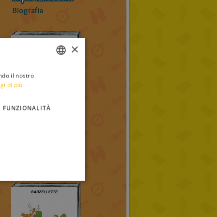
Biografia
×
ndo il nostro
ITALIAN
gi di più
ENGLISH
FUNZIONALITÀ
FRENCH
GERMAN
Il mondo di Lili
H2o
SPANISH
Un mondo
LITHUANIAN
stratopico
HUNGARIAN
PORTUGUESE
TURKISH