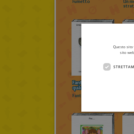
Fumetto
Un m
stra
Questo sito 
sito web
STRETTAM
Fantasia vieni
Fant
quà!!!!!!!!!!!!!!!!!!
quà!!
Fantasy
Fant