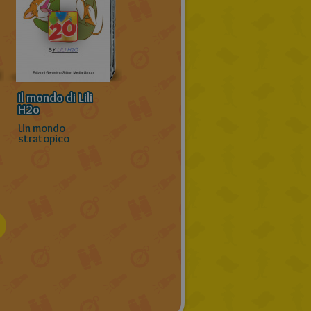
GREEK
RUSSIAN
DUTCH
CATALAN
Il mondo di Lili
H2o
Un mondo
stratopico