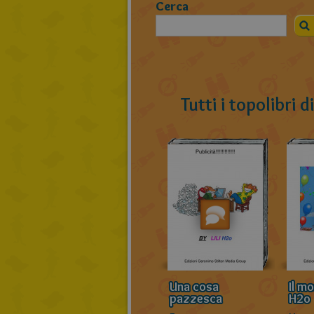
Cerca
Tutti i topolibri d
Una cosa
Il mo
pazzesca
H2o