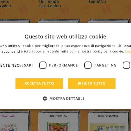
ondo
Un mondo
Fumetto
topico
stratopico
Questo sito web utilizza cookie
web utilizza i cookie per migliorare la tua esperienza di navigazione. Utilizza
 acconsenti a tutti i cookie in conformità con la nostra policy per i cookie.
Leg
ENTE NECESSARI
PERFORMANCE
TARGETING
asia vieni
Il mondo di Lili
ACCETTA TUTTO
RIFIUTA TUTTO
!!!!!!!!!!!!!!!!
H2o
asy
Un mondo
stratopico
MOSTRA DETTAGLI