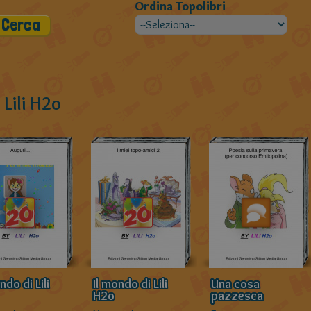
Ordina Topolibri
i Lili H2o
ndo di Lili
Il mondo di Lili
Una cosa
H2o
pazzesca