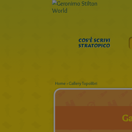
COS’È SCRIVI
STRATOPICO
Home
›
Gallery Topolibri
Ga