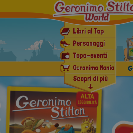
Libri al Top
Personaggi
Topo-eventi
G
Geronimo Mania
Scopri di più
E-book & Audiolibri
Ultimissime novità