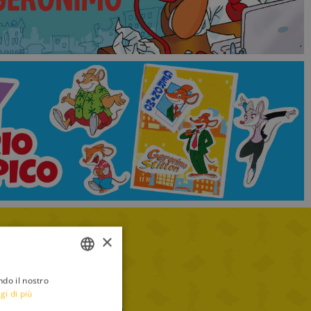
×
ndo il nostro
ITALIAN
gi di più
ENGLISH