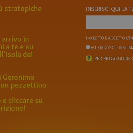
iù stratopiche
INSERISCI QUI LA 
 arrivo in
HO LETTO E ACCETTO L’
I
ni a te e su
AUTORIZZO IL TRATTAM
ll’Isola dei
?
PER PROSEGUIRE S
 di Geronimo
 un pezzettino
 e cliccare su
rizione!