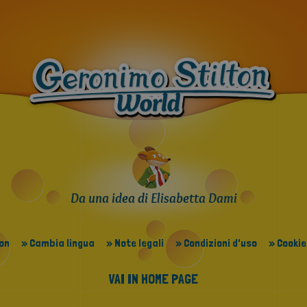
Da una idea di Elisabetta Dami
ton
» Cambia lingua
» Note legali
» Condizioni d'uso
» Cookie
VAI IN HOME PAGE