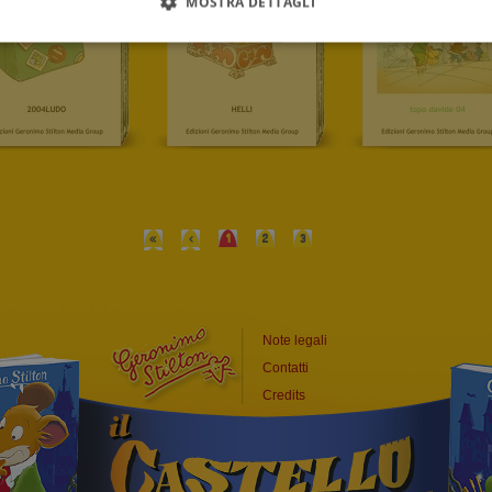
MOSTRA DETTAGLI
«
<
1
2
3
>
»
Note legali
Contatti
Credits