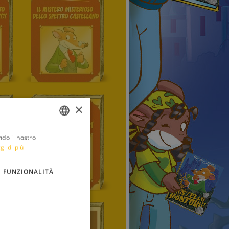
×
ndo il nostro
ITALIAN
gi di più
ENGLISH
FUNZIONALITÀ
FRENCH
GERMAN
SPANISH
LITHUANIAN