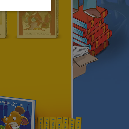
HUNGARIAN
PORTUGUESE
TURKISH
GREEK
RUSSIAN
DUTCH
CATALAN