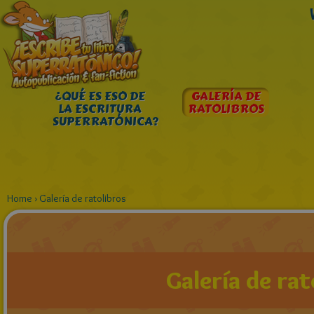
¿QUÉ ES ESO DE
GALERÍA DE
LA ESCRITURA
RATOLIBROS
SUPERRATÓNICA?
Home
›
Galería de ratolibros
Galería de rat