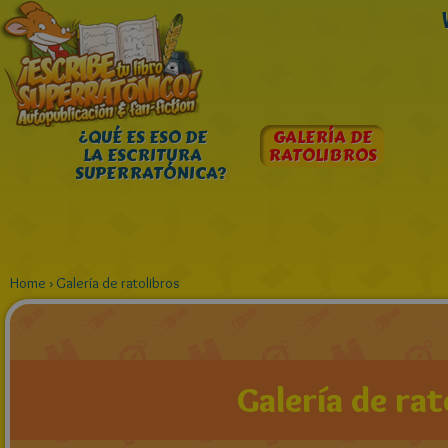
¿QUÉ ES ESO DE
GALERÍA DE
LA ESCRITURA
RATOLIBROS
SUPERRATÓNICA?
Home
›
Galería de ratolibros
Galería de rat