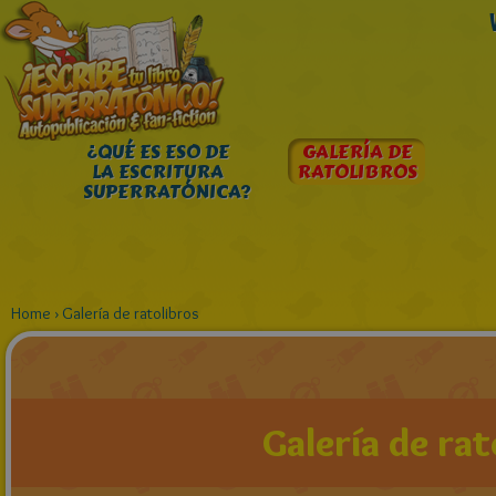
¿QUÉ ES ESO DE
GALERÍA DE
LA ESCRITURA
RATOLIBROS
SUPERRATÓNICA?
Home
›
Galería de ratolibros
Galería de rat