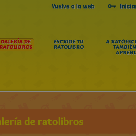
Vuelve a la web
Inici
GALERÍA DE
ESCRIBE TU
A RATOESC
RATOLIBROS
RATOLIBRO
TAMBIÉN
APREN
lería de ratolibros