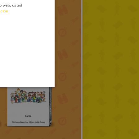
io web, usted
ITALIAN
ación
ENGLISH
FRENCH
GERMAN
SPANISH
LITHUANIAN
HUNGARIAN
PORTUGUESE
TURKISH
GREEK
RUSSIAN
DUTCH
CATALAN