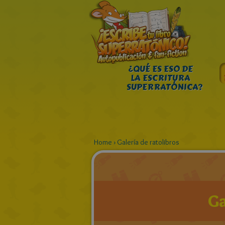
¿QUÉ ES ESO DE
LA ESCRITURA
SUPERRATÓNICA?
Home
›
Galería de ratolibros
Ga