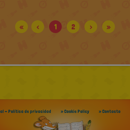
«
<
1
2
>
»
gal - Política de privacidad
» Cookie Policy
» Contacto