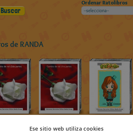
Ordenar Ratolibros
bros de RANDA
Ese sitio web utiliza cookies